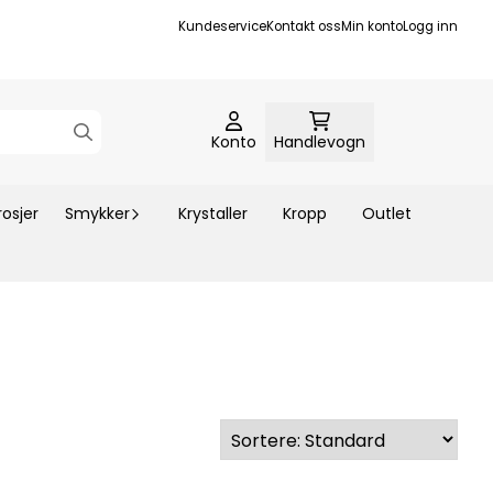
Kundeservice
Kontakt oss
Min konto
Logg inn
Konto
Handlevogn
rosjer
Smykker
Krystaller
Kropp
Outlet