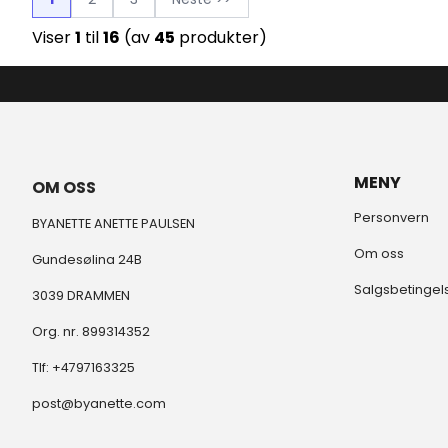
Viser
1
til
16
(av
45
produkter)
MENY
OM OSS
Personvern
BYANETTE ANETTE PAULSEN
Om oss
Gundesølina 24B
Salgsbetingel
3039 DRAMMEN
Org. nr. 899314352
Tlf:
+4797163325
post@byanette.com