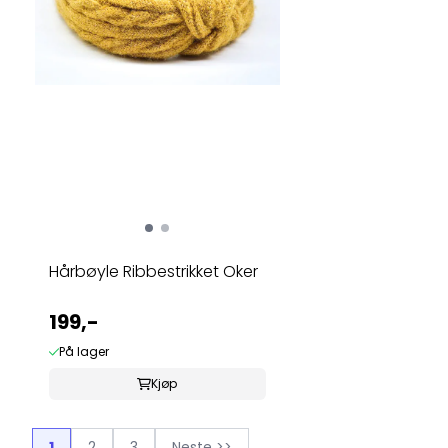
Hårbøyle Ribbestrikket Oker
199,-
På lager
Kjøp
1
2
3
Neste >>