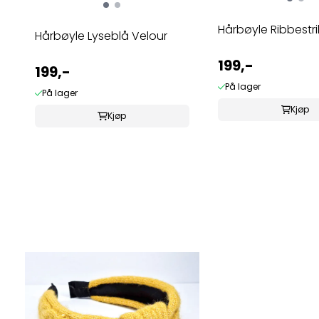
Hårbøyle Ribbestri
Hårbøyle Lyseblå Velour
199,-
199,-
På lager
På lager
Kjøp
Kjøp