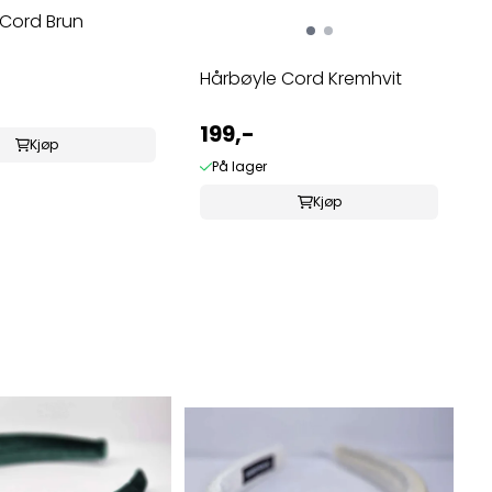
 Cord Brun
Hårbøyle Cord Kremhvit
199,-
Kjøp
På lager
Kjøp