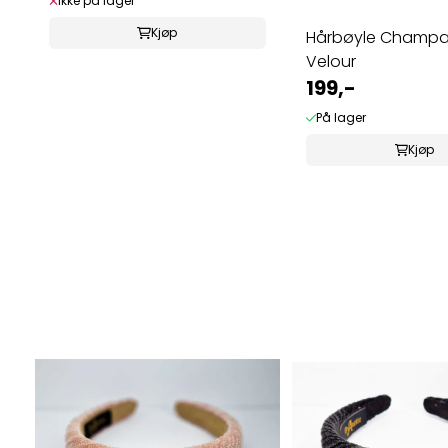
Ikke på lager
Kjøp
Hårbøyle Champ
Velour
199,-
På lager
Kjøp