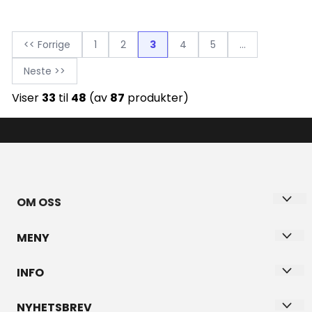
<< Forrige
1
2
3
4
5
...
Neste >>
Viser
33
til
48
(av
87
produkter)
OM OSS
BYANETTE ANETTE PAULSEN
MENY
Gundesølina 24B
Personvern
INFO
3039 DRAMMEN
Om oss
Personvern
Org. nr. 899314352
NYHETSBREV