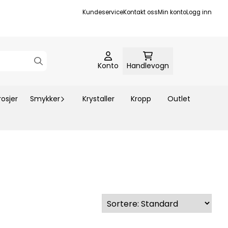
Kundeservice
Kontakt oss
Min konto
Logg inn
Konto
Handlevogn
rosjer
Smykker
Krystaller
Kropp
Outlet