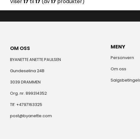
Viser
17
til
17
(av
17
produkter)
MENY
OM OSS
Personvern
BYANETTE ANETTE PAULSEN
Om oss
Gundesølina 24B
Salgsbetingel
3039 DRAMMEN
Org. nr. 899314352
Tlf:
+4797163325
post@byanette.com