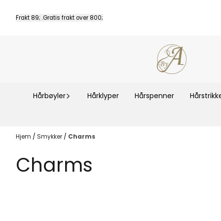
Hopp til innhold
Frakt 89; .Gratis frakt over 800;
Hårbøyler
Hårklyper
Hårspenner
Hårstrikk
Hjem
/
Smykker
/
Charms
Charms