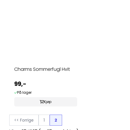
Charms Sommerfugl Hvit
99,-
På lager
Kjøp
<< Forrige
1
2