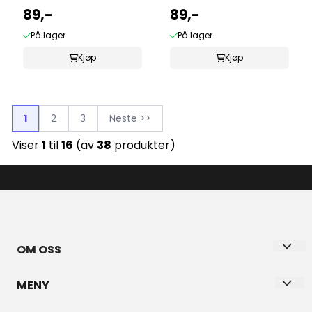
89,-
89,-
På lager
På lager
Kjøp
Kjøp
1
2
3
Neste >>
Viser
1
til
16
(av
38
produkter)
OM OSS
BYANETTE ANETTE PAULSEN
MENY
Gundesølina 24B
Personvern