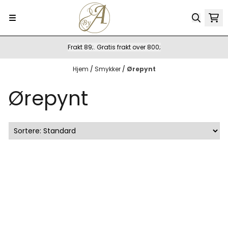
Hopp til innhold
Frakt 89;. Gratis frakt over 800;
Hjem
/
Smykker
/
Ørepynt
Ørepynt