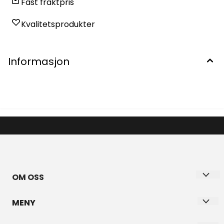
Fast fraktpris
Kvalitetsprodukter
Informasjon
OM OSS
BYANETTE ANETTE PAULSEN
MENY
Gundesølina 24B
Personvern