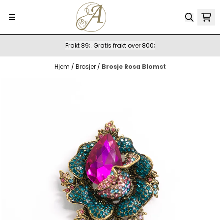
Hopp til innhold
Frakt 89;. Gratis frakt over 800;
Hjem
/
Brosjer
/
Brosje Rosa Blomst