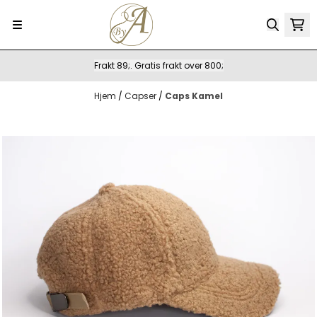
Hopp til innhold
Frakt 89;. Gratis frakt over 800;
Hjem
/
Capser
/
Caps Kamel