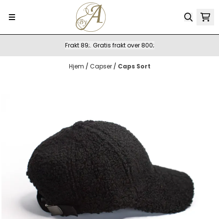
Hopp til innhold
Frakt 89;. Gratis frakt over 800;
Hjem
/
Capser
/
Caps Sort