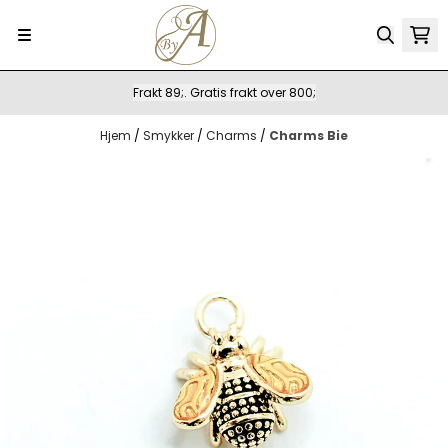
Hopp til innhold
Frakt 89;. Gratis frakt over 800;
Hjem
/
Smykker
/
Charms
/
Charms Bie