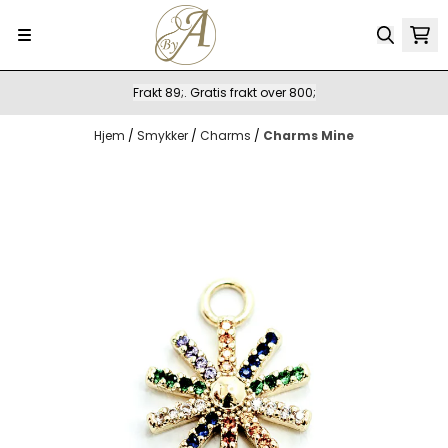
Hopp til innhold
Frakt 89;. Gratis frakt over 800;
Hjem
/
Smykker
/
Charms
/
Charms Mine