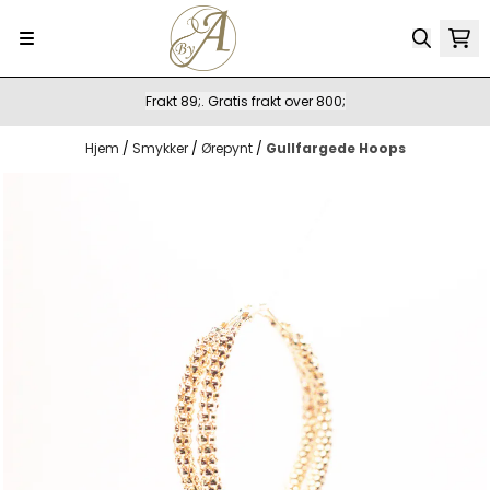
Hopp til innhold
Frakt 89;. Gratis frakt over 800;
Hjem
/
Smykker
/
Ørepynt
/
Gullfargede Hoops