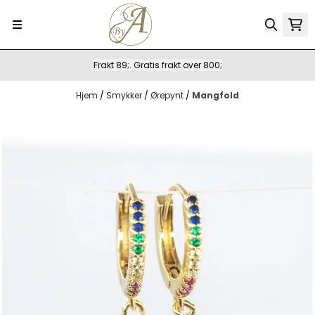
Hopp til innhold
Frakt 89;. Gratis frakt over 800;
Hjem
/
Smykker
/
Ørepynt
/
Mangfold