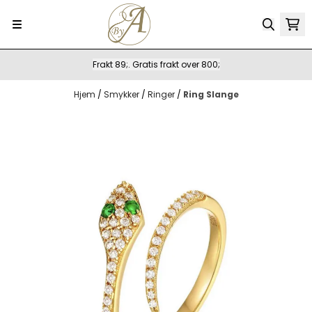
Hopp til innhold
Frakt 89;. Gratis frakt over 800;
Hjem
/
Smykker
/
Ringer
/
Ring Slange