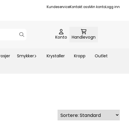
Kundeservice
Kontakt oss
Min konto
Logg inn
Konto
Handlevogn
rosjer
Smykker
Krystaller
Kropp
Outlet