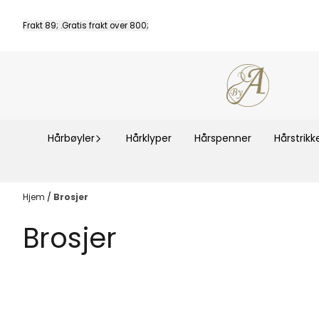
Hopp til innhold
Frakt 89; .Gratis frakt over 800;
Hårbøyler
Hårklyper
Hårspenner
Hårstrikk
Hjem
/
Brosjer
Brosjer