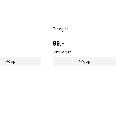
Brosje blå
99,-
På lager
Kjøp
Kjøp