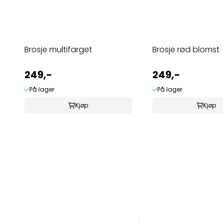
Brosje multifarget
Brosje rød blomst
249,-
249,-
På lager
På lager
Kjøp
Kjøp