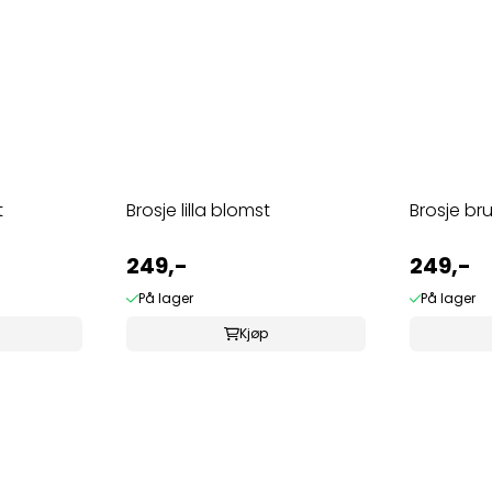
t
Brosje lilla blomst
Brosje br
249,-
249,-
På lager
På lager
Kjøp