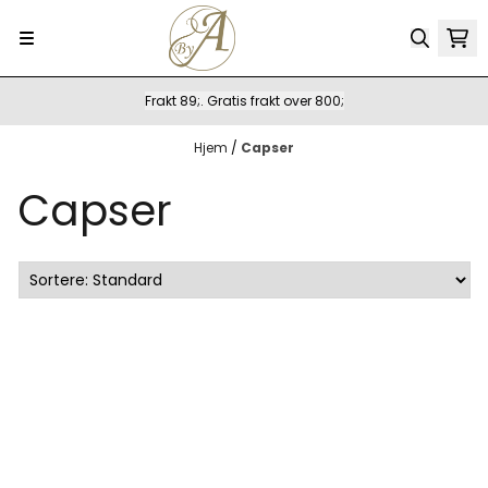
Hopp til innhold
Frakt 89;. Gratis frakt over 800;
Hjem
/
Capser
Capser